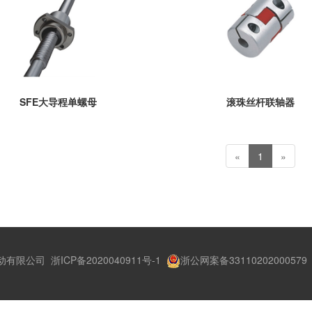
SFE大导程单螺母
滚珠丝杆联轴器
«
1
»
动有限公司
浙ICP备2020040911号-1
浙公网案备33110202000579